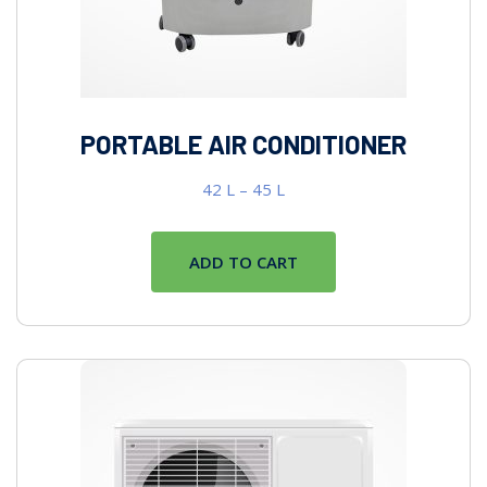
PORTABLE AIR CONDITIONER
42
L
–
45
L
ADD TO CART