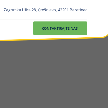
Zagorska Ulica 28, Črešnjevo, 42201 Beretinec
KONTAKTIRAJTE NAS!